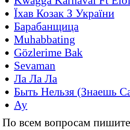
Kwagga Karnaval Ft Elof
Їхав Козак З України
Барабанщица
Muhabbating
Gözlerime Bak
Sevaman
Ла Ла Ла
Быть Нельзя (Знаешь С
Ау
По всем вопросам пишите